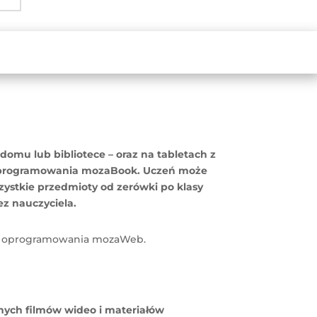
mu lub bibliotece – oraz na tabletach z
o oprogramowania mozaBook. Uczeń może
zystkie przedmioty od zerówki po klasy
z nauczyciela.
ugę oprogramowania mozaWeb.
nych filmów wideo i materiałów