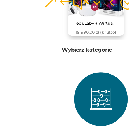
LaboLAB Biologia – Materia i energia w ekosystemach
eduLabVR Wirtualne Laboratoria Przyrodnicze (zestaw z goglami VR, 4 szt.)
4 390,00
zł
(brutto)
19 990,00
zł
(brutto)
Wybierz kategorie