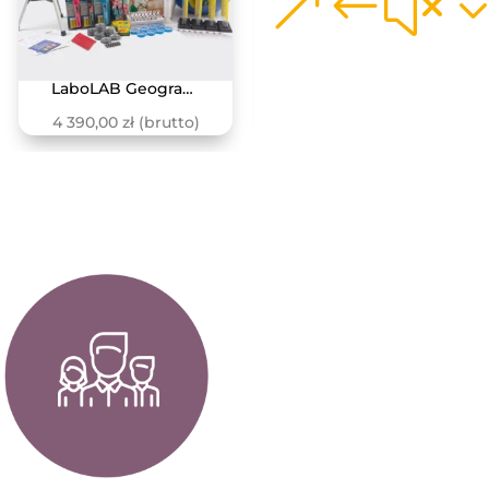
LaboLAB Geografia – Ziemia i Kosmos
LaboLAB Fizyka – Siły i oddziaływania
4 390,00
zł
(brutto)
6 090,00
zł
(brutto)