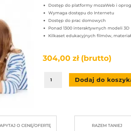
Dostęp do platformy mozaWeb i opr
Wymaga dostępu do Internetu
Dostęp do prac domowych
Ponad 1300 interaktywnych modeli 3D
Kilkaset edukacyjnych filmów, materi
304,00
zł
(brutto)
ilość
Dodaj do koszyk
Mozaik
Premium
Student
2
lata
1
uczeń
APYTAJ O CENĘ/OFERTĘ
RAZEM TANIEJ