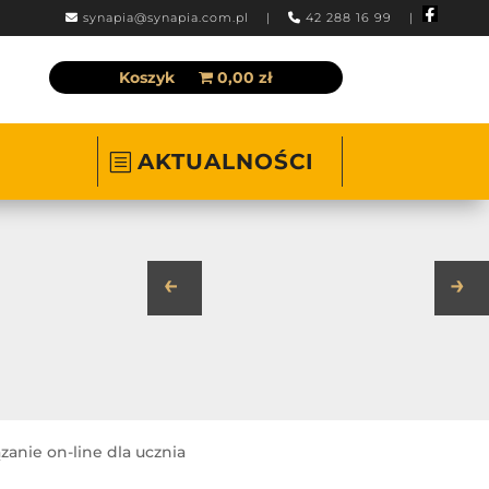
synapia@synapia.com.pl
|
42 288 16 99 |
Koszyk
0,00 zł
AKTUALNOŚCI
←
→
nie on-line dla ucznia