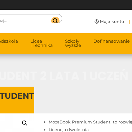
Moje konto
|
edszkola
Licea
Szkoły
Dofinansowanie
i Technika
wyższe
UDENT 2 LATA 1 UCZEŃ
STUDENT
MozaBook Premium Student to rozwiąza
Licencja dwuletnia