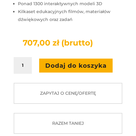
Ponad 1300 interaktywnych modeli 3D
Kilkaset edukacyjnych filmów, materiałów
dźwiękowych oraz zadań
707,00
zł
(brutto)
ilość
Dodaj do koszyka
Mozaik
Premium
Student
5
ZAPYTAJ O CENĘ/OFERTĘ
lat
1
uczeń
RAZEM TANIEJ