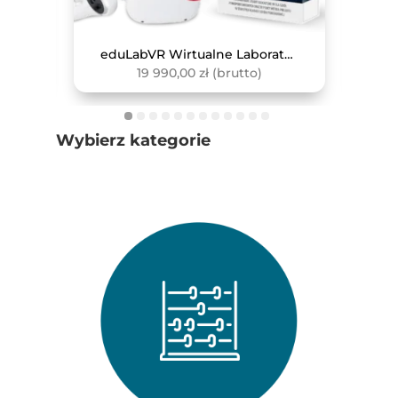
mTalent. Nauka polskiego jako obcego
eduLabVR Wirtualne Laboratoria Przyrodnicze (zestaw z goglami VR, 4 szt.)
19 990,00
zł
(brutto)
Wybierz kategorie