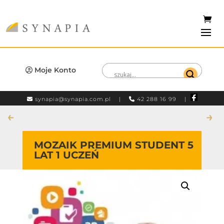
Moje Konto
synapia@synapia.com.pl
|
42 288 16 99 |
←
→
MOZAIK PREMIUM STUDENT 5
LAT 1 UCZEŃ