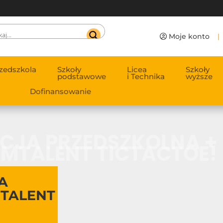
Moje konto
|
zedszkola
Szkoły
Licea
Szkoły
podstawowe
i Technika
wyższe
Dofinansowanie
ACJA PRZEDSZKOLNA +
MTALENT TICTACTOE!
A
MTALENT