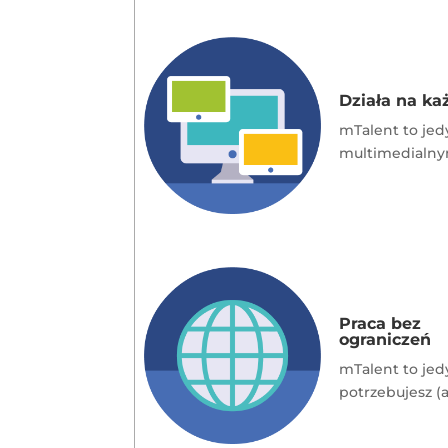
Działa na k
mTalent to je
multimedialnym
Praca bez
ograniczeń
mTalent to jed
potrzebujesz (a