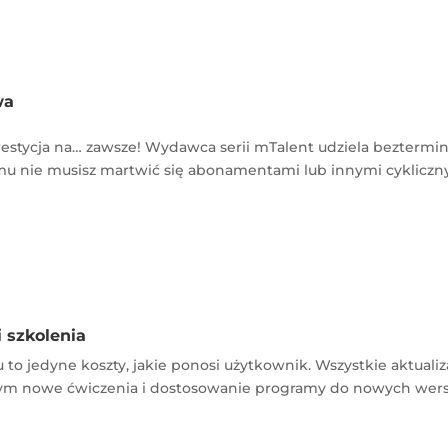
wa
estycja na… zawsze! Wydawca serii mTalent udziela beztermino
temu nie musisz martwić się abonamentami lub innymi cykliczn
i szkolenia
to jedyne koszty, jakie ponosi użytkownik. Wszystkie aktuali
tym nowe ćwiczenia i dostosowanie programy do nowych wersj