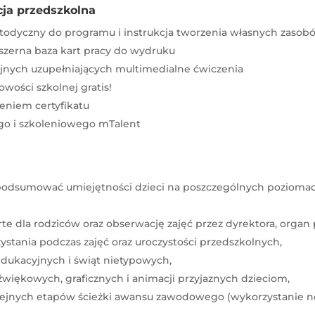
ja przedszkolna
todyczny do programu i instrukcja tworzenia własnych zasob
szerna baza kart pracy do wydruku
jnych uzupełniających multimedialne ćwiczenia
wości szkolnej gratis!
eniem certyfikatu
go i szkoleniowego mTalent
 podsumować umiejętności dzieci na poszczególnych poziomach
warte dla rodziców oraz obserwację zajęć przez dyrektora, or
tania podczas zajęć oraz uroczystości przedszkolnych,
 edukacyjnych i świąt nietypowych,
iękowych, graficznych i animacji przyjaznych dzieciom,
lejnych etapów ścieżki awansu zawodowego (wykorzystanie n