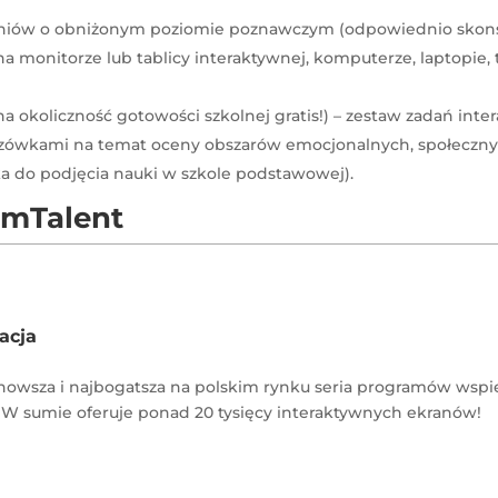
niów o obniżonym poziomie poznawczym (odpowiednio skonstr
monitorze lub tablicy interaktywnej, komputerze, laptopie, 
 okoliczność gotowości szkolnej gratis!) – zestaw zadań int
zówkami na temat oceny obszarów emocjonalnych, społeczn
ka do podjęcia nauki w szkole podstawowej).
 mTalent
acja
nowsza i najbogatsza na polskim rynku seria programów wspie
W sumie oferuje ponad 20 tysięcy interaktywnych ekranów!