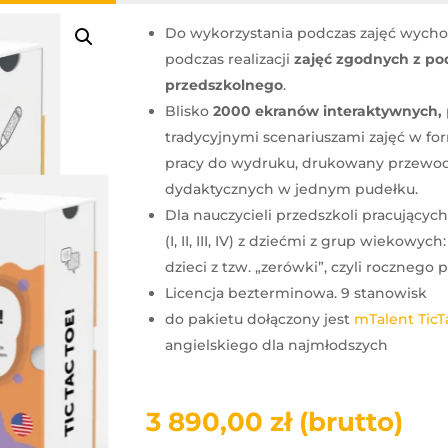
Do wykorzystania podczas zajęć wych
podczas realizacji
zajęć zgodnych z p
przedszkolnego
.
Blisko
2000 ekranów interaktywnych,
tradycyjnymi scenariuszami zajęć w fo
pracy do wydruku, drukowany przewod
dydaktycznych w jednym pudełku.
Dla nauczycieli przedszkoli pracujących
(I, II, III, IV) z dziećmi z grup wiekowyc
dzieci z tzw. „zerówki”, czyli rocznego
Licencja bezterminowa. 9 stanowisk
do pakietu dołączony jest
mTalent TicT
angielskiego dla najmłodszych
3 890,00
zł
(brutto)