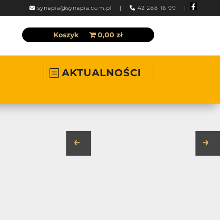
synapia@synapia.com.pl
|
42 288 16 99 |
Koszyk
0,00 zł
AKTUALNOŚCI
←
→