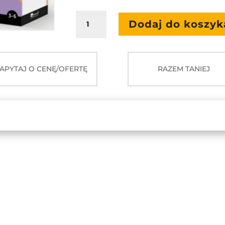
ilość
Dodaj do koszyk
mTalent.
Edukacja
przedszkolna
+
APYTAJ O CENĘ/OFERTĘ
RAZEM TANIEJ
mTalent
TicTacToe!