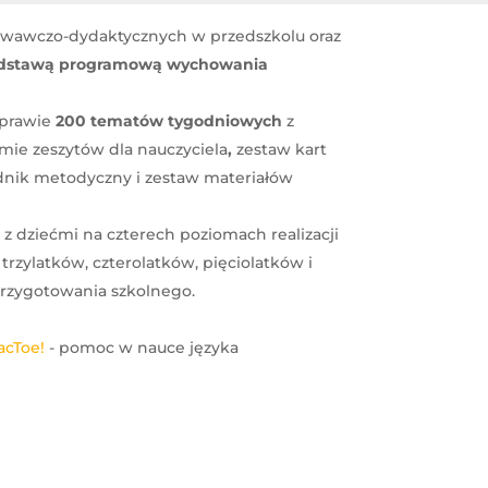
owawczo-dydaktycznych w przedszkolu oraz
odstawą programową wychowania
prawie
200
tematów tygodniowych
z
rmie zeszytów dla nauczyciela
,
zestaw kart
nik metodyczny i zestaw materiałów
 z dziećmi na czterech poziomach realizacji
h: trzylatków, czterolatków, pięciolatków i
 przygotowania szkolnego.
acToe!
- pomoc w nauce języka