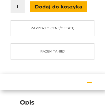
ilość
650,00 zł.
990,0
Dodaj do koszyka
Monitor
65"
z
podstawą
ZAPYTAJ O CENĘ/OFERTĘ
i
programem
RAZEM TANIEJ
Opis