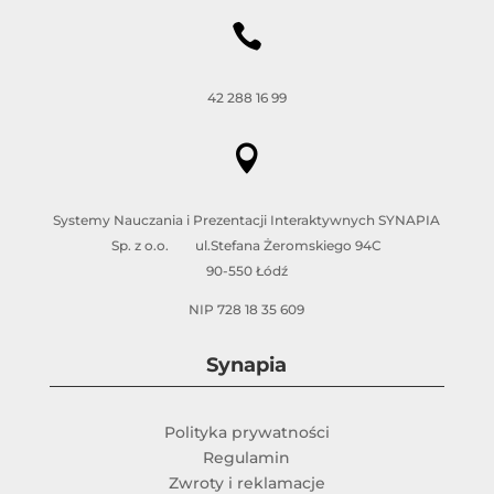

42 288 16 99

Systemy Nauczania i Prezentacji Interaktywnych SYNAPIA
Sp. z o.o. ul.Stefana Żeromskiego 94C
90-550 Łódź
NIP 728 18 35 609
Synapia
Polityka prywatności
Regulamin
Zwroty i reklamacje