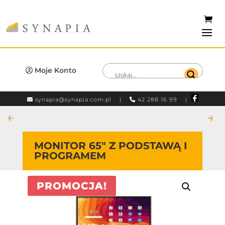
Moje Konto
synapia@synapia.com.pl
|
42 288 16 99 |
←
→
MONITOR 65″ Z PODSTAWĄ I
PROGRAMEM
PROMOCJA!