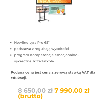
Newline Lyra Pro 65"
podstawa z regulacją wysokości
program Kompetencje emocjonalno-
społeczne. Przedszkole
Podana cena jest ceną z zerową stawką VAT dla
edukacji.
Pierwotna
Aktu
8 650,00
zł
7 990,00
zł
cena
cena
(brutto)
wynosiła:
wyno
8
7