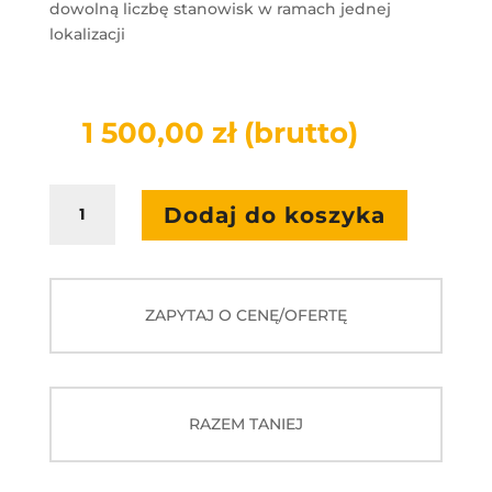
dowolną liczbę stanowisk w ramach jednej
lokalizacji
1 500,00
zł
(brutto)
ilość
Dodaj do koszyka
Ryś
w
gąszczu
zawodów
ZAPYTAJ O CENĘ/OFERTĘ
2.0
RAZEM TANIEJ