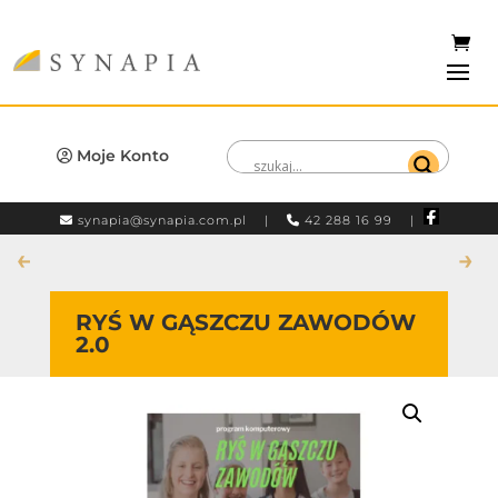
Moje Konto
synapia@synapia.com.pl
|
42 288 16 99 |
←
→
RYŚ W GĄSZCZU ZAWODÓW
2.0