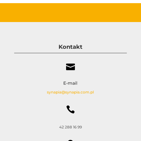
Kontakt

E-mail
synapia@synapia.com.pl

42 288 16 99