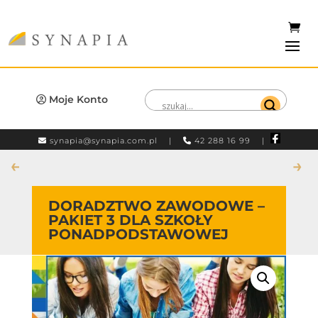
Moje Konto
synapia@synapia.com.pl
|
42 288 16 99 |
←
→
DORADZTWO ZAWODOWE –
PAKIET 3 DLA SZKOŁY
PONADPODSTAWOWEJ