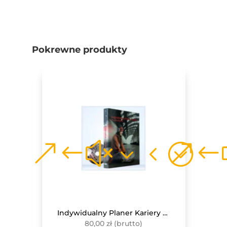
Pokrewne produkty
.0
Indywidualny Planer Kariery dla ucznia szkoły podstawowej
80,00
zł
(brutto)