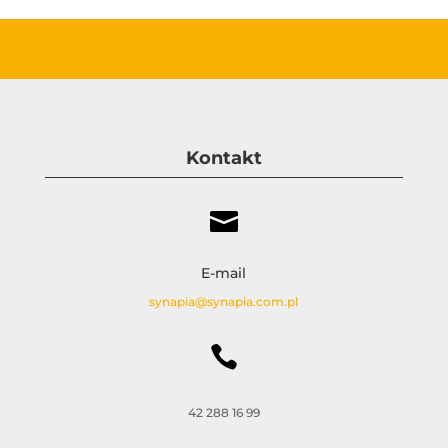
Kontakt

E-mail
synapia@synapia.com.pl

42 288 16 99