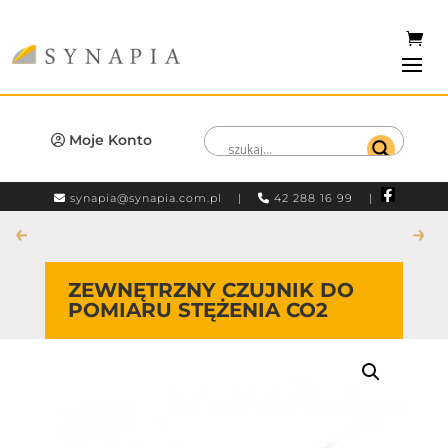
Moje Konto
synapia@synapia.com.pl
|
42 288 16 99 |
←
→
ZEWNĘTRZNY CZUJNIK DO
POMIARU STĘŻENIA CO2