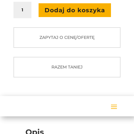
ilość
Dodaj do koszyka
Zewnętrzny
Czujnik
Do
Pomiaru
ZAPYTAJ O CENĘ/OFERTĘ
Stężenia
CO2
RAZEM TANIEJ
Opis