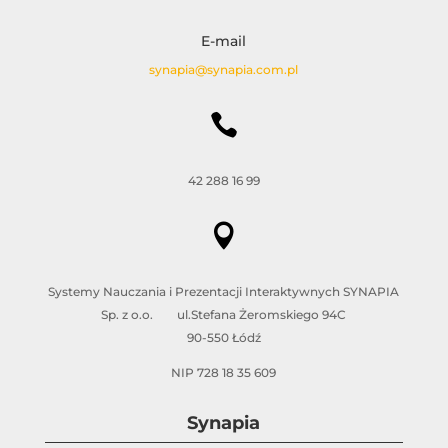
E-mail
synapia@synapia.com.pl

42 288 16 99

Systemy Nauczania i Prezentacji Interaktywnych SYNAPIA
Sp. z o.o. ul.Stefana Żeromskiego 94C
90-550 Łódź
NIP 728 18 35 609
Synapia