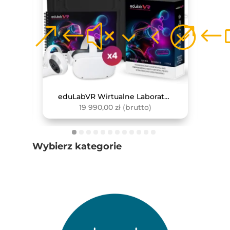
Zewnętrzny Czujnik Do Pomiaru Pojemności Płuc
eduLabVR Wirtualne Laboratoria Przyrodnicze (zestaw z goglami VR, 4 szt.)
19 990,00
zł
(brutto)
Wybierz kategorie