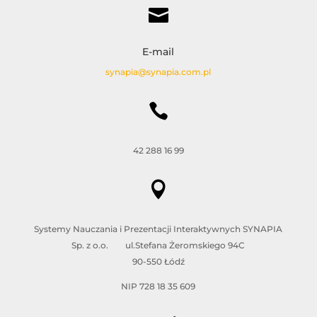

E-mail
synapia@synapia.com.pl

42 288 16 99

Systemy Nauczania i Prezentacji Interaktywnych SYNAPIA
Sp. z o.o. ul.Stefana Żeromskiego 94C
90-550 Łódź
NIP 728 18 35 609