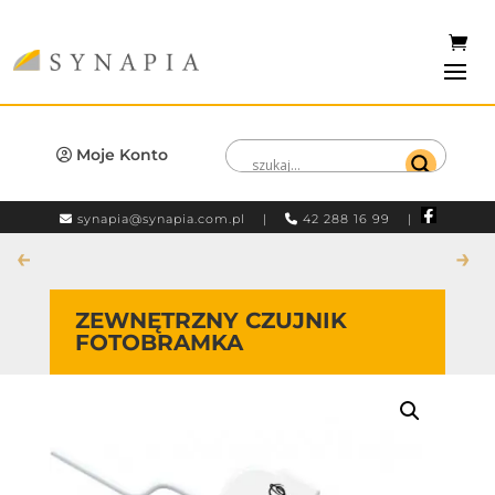
Moje Konto
synapia@synapia.com.pl
|
42 288 16 99 |
←
→
ZEWNĘTRZNY CZUJNIK
FOTOBRAMKA