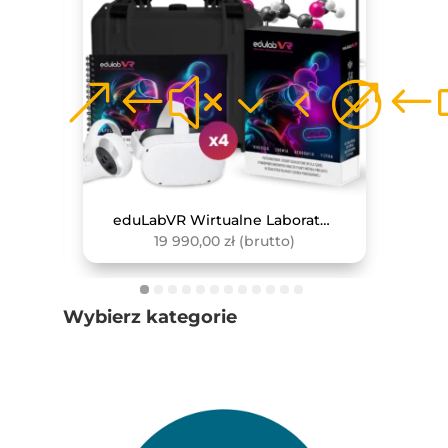
Zewnętrzny Czujnik Do Pomiaru Pojemności Płuc
eduLabVR Wirtualne Laboratoria Przyrodnicze (zestaw z goglami VR, 4 szt.)
19 990,00
zł
(brutto)
Wybierz kategorie