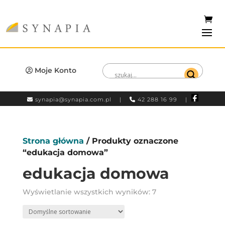
Moje Konto
synapia@synapia.com.pl
|
42 288 16 99 |
Strona główna
/ Produkty oznaczone
“edukacja domowa”
edukacja domowa
Wyświetlanie wszystkich wyników: 7