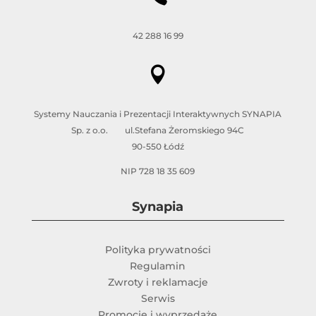
42 288 16 99

Systemy Nauczania i Prezentacji Interaktywnych SYNAPIA
Sp. z o.o. ul.Stefana Żeromskiego 94C
90-550 Łódź
NIP 728 18 35 609
Synapia
Polityka prywatności
Regulamin
Zwroty i reklamacje
Serwis
Promocje i wyprzedaże