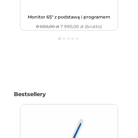
bit)
Monitor 65″ z podstawą i programem
Rybk
Pierwotna
Aktualna
8 650,00
zł
7 990,00
zł
(brutto)
cena
cena
wynosiła:
wynosi:
8
7
650,00 zł.
990,00 zł.
Bestsellery