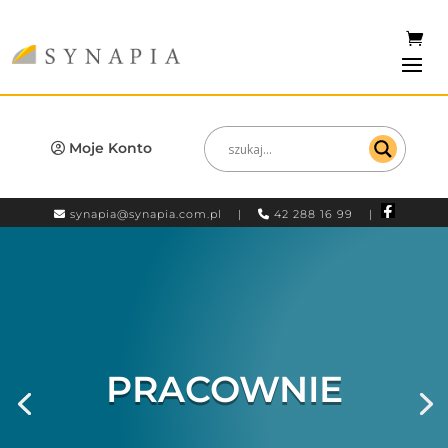
Moje Konto
synapia@synapia.com.pl
|
42 288 16 99 |
PRACOWNIE