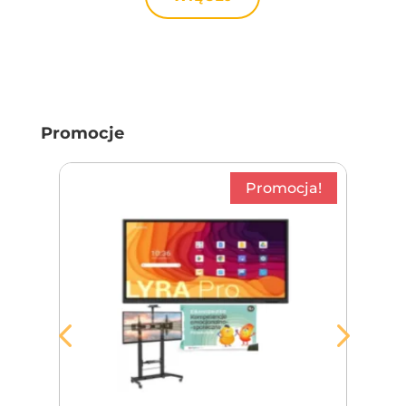
Promocje
!
Promocja!