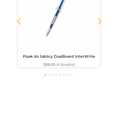
ych
Pisak do tablicy DualBoard InterWrite
Mobi
288,00
zł
(brutto)