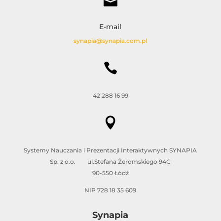

E-mail
synapia@synapia.com.pl

42 288 16 99

Systemy Nauczania i Prezentacji Interaktywnych SYNAPIA
Sp. z o.o. ul.Stefana Żeromskiego 94C
90-550 Łódź
NIP 728 18 35 609
Synapia