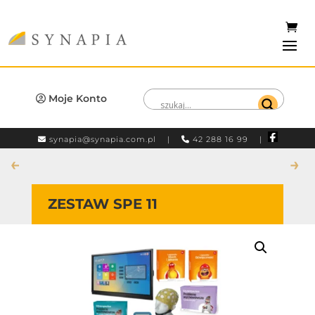
Moje Konto
synapia@synapia.com.pl
|
42 288 16 99 |
←
→
ZESTAW SPE 11