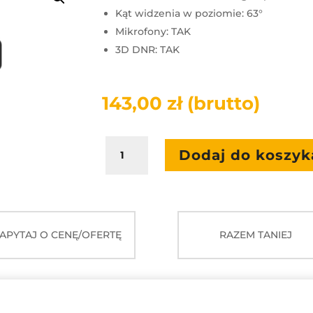
Kąt widzenia w poziomie: 63°
Mikrofony: TAK
3D DNR: TAK
143,00
zł
(brutto)
ilość
Dodaj do koszyk
Kamera
Wideokonferencyjna
INNEX
C220
APYTAJ O CENĘ/OFERTĘ
RAZEM TANIEJ