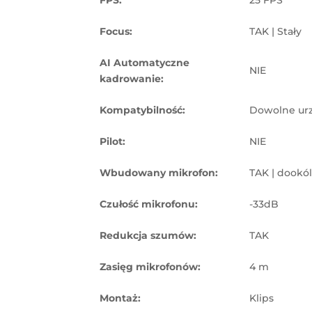
Focus:
TAK | Stały
AI Automatyczne
NIE
kadrowanie:
Kompatybilność:
Dowolne ur
Pilot:
NIE
Wbudowany mikrofon:
TAK | dookó
Czułość mikrofonu:
-33dB
Redukcja szumów:
TAK
Zasięg mikrofonów:
4 m
Montaż:
Klips