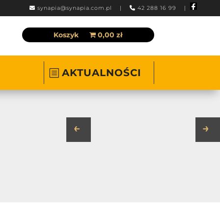
synapia@synapia.com.pl
|
42 288 16 99 |
Koszyk
0,00 zł
AKTUALNOŚCI
←
→