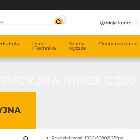
Moje konto
|
edszkola
Licea
Szkoły
Dofinansowanie
i Technika
wyższe
ENCYJNA INNEX C220
YJNA
Rozdzielczość: 1920x1080@25fps