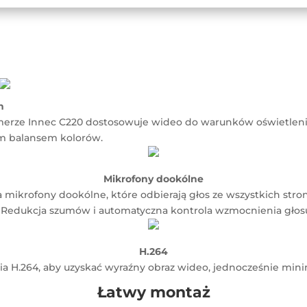
h
erze Innec C220 dostosowuje wideo do warunków oświetlen
ym balansem kolorów.
Mikrofony dookólne
mikrofony dookólne, które odbierają głos ze wszystkich stro
 Redukcja szumów i automatyczna kontrola wzmocnienia głosu 
H.264
 H.264, aby uzyskać wyraźny obraz wideo, jednocześnie min
Łatwy montaż