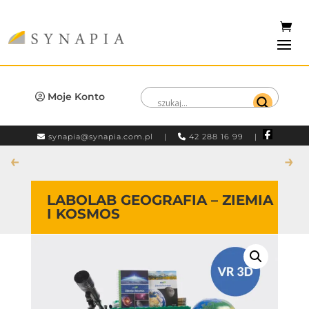
Moje Konto
synapia@synapia.com.pl
|
42 288 16 99 |
←
→
LABOLAB GEOGRAFIA – ZIEMIA
I KOSMOS