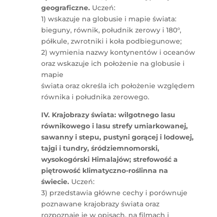
geograficzne.
Uczeń:
1) wskazuje na globusie i mapie świata:
bieguny, równik, południk zerowy i 180°,
półkule, zwrotniki i koła podbiegunowe;
2) wymienia nazwy kontynentów i oceanów
oraz wskazuje ich położenie na globusie i
mapie
świata oraz określa ich położenie względem
równika i południka zerowego.
IV. Krajobrazy świata: wilgotnego lasu
równikowego i lasu strefy umiarkowanej,
sawanny i stepu, pustyni gorącej i lodowej,
tajgi i tundry, śródziemnomorski,
wysokogórski Himalajów; strefowość a
piętrowość klimatyczno-roślinna na
świecie.
Uczeń:
3) przedstawia główne cechy i porównuje
poznawane krajobrazy świata oraz
rozpoznaje je w opisach, na filmach i