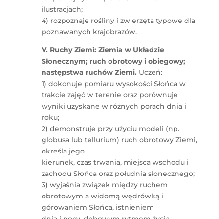
ilustracjach;
4) rozpoznaje rośliny i zwierzęta typowe dla
poznawanych krajobrazów.
V. Ruchy Ziemi: Ziemia w Układzie
Słonecznym; ruch obrotowy i obiegowy;
następstwa ruchów Ziemi.
Uczeń:
1) dokonuje pomiaru wysokości Słońca w
trakcie zajęć w terenie oraz porównuje
wyniki uzyskane w różnych porach dnia i
roku;
2) demonstruje przy użyciu modeli (np.
globusa lub tellurium) ruch obrotowy Ziemi,
określa jego
kierunek, czas trwania, miejsca wschodu i
zachodu Słońca oraz południa słonecznego;
3) wyjaśnia związek między ruchem
obrotowym a widomą wędrówką i
górowaniem Słońca, istnieniem
dnia i nocy, dobowym rytmem życia