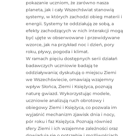
pokazanie uczniom, że zarówno nasza
planeta, jak i cały Wszechświat stanowią
systemy, w których zachodzi obieg materii i
energii. Systemy te oddziałują ze sobą, a
efekty zachodzących w nich interakcji mogą
być ujęte w obserwowane i przewidywane
wzorce, jak na przykład noc i dzień, pory
roku, pływy, pogoda i klimat.
W ramach pięciu dostępnych serii działań
badawczych uczniowie badają te
oddziaływania; dyskutują o miejscu Ziemi
we Wszechświecie, omawiają wzajemny
wpływ Słońca, Ziemi i Księżyca, poznają
naturę gwiazd. Wykorzystując modele,
uczniowie analizują ruch obrotowy i
obiegowy Ziemi i Księżyca, co pozwala im
wyjaśnić mechanizm zjawisk dnia i nocy,
pór roku i faz Księżyca. Poznają również
sfery Ziemi i ich wzajemne zależności oraz
dowiadują się o potrzebie i możliwościach