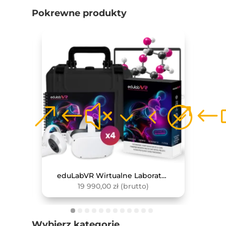
Pokrewne produkty
LaboLAB Fizyka – Energia. To działa!
eduLabVR Wirtualne Laboratoria Przyrodnicze (zestaw z goglami VR, 4 szt.)
19 990,00
zł
(brutto)
Wybierz kategorie