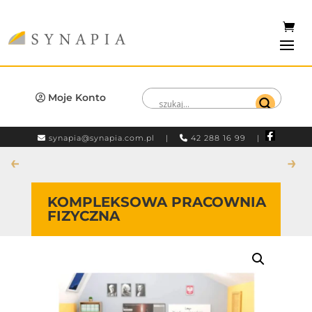
Moje Konto
synapia@synapia.com.pl
|
42 288 16 99 |
←
→
KOMPLEKSOWA PRACOWNIA
FIZYCZNA