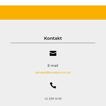
Kontakt

E-mail
synapia@synapia.com.pl

42 288 16 99