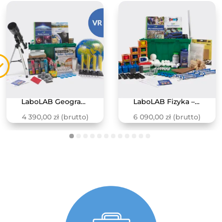
LaboLAB Geografia – Ziemia i Kosmos
LaboLAB Fizyka – Siły i oddziaływania
4 390,00
zł
(brutto)
6 090,00
zł
(brutto)