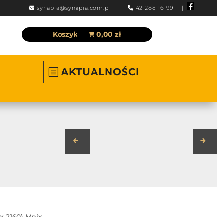
synapia@synapia.com.pl
|
42 288 16 99 |
Koszyk
0,00 zł
AKTUALNOŚCI
←
→
x 2160) Mpix