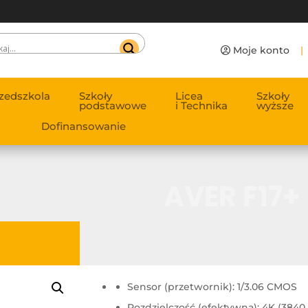
Moje konto
|
zedszkola
Szkoły
Licea
Szkoły
podstawowe
i Technika
wyższe
Dofinansowanie
AVER F17+
Sensor (przetwornik):
1/3.06 CMOS
Rozdzielczość (efektywna):
4K (3840 