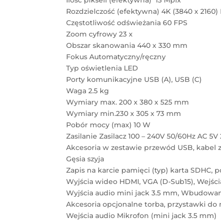
Ilość pikseli (efektywna) 13 Mpix
Rozdzielczość (efektywna) 4K (3840 x 2160)
Częstotliwość odświeżania 60 FPS
Zoom cyfrowy 23 x
Obszar skanowania 440 x 330 mm
Fokus Automatyczny/ręczny
Typ oświetlenia LED
Porty komunikacyjne USB (A), USB (C)
Waga 2.5 kg
Wymiary max. 200 x 380 x 525 mm
Wymiary min.230 x 305 x 73 mm
Pobór mocy (max) 10 W
Zasilanie Zasilacz 100 – 240V 50/60Hz AC 5V
Akcesoria w zestawie przewód USB, kabel zas
Gęsia szyja
Zapis na karcie pamięci (typ) karta SDHC, 
Wyjścia wideo HDMI, VGA (D-Sub15), Wejści
Wyjścia audio mini jack 3.5 mm, Wbudowa
Akcesoria opcjonalne torba, przystawki do
Wejścia audio Mikrofon (mini jack 3.5 mm)