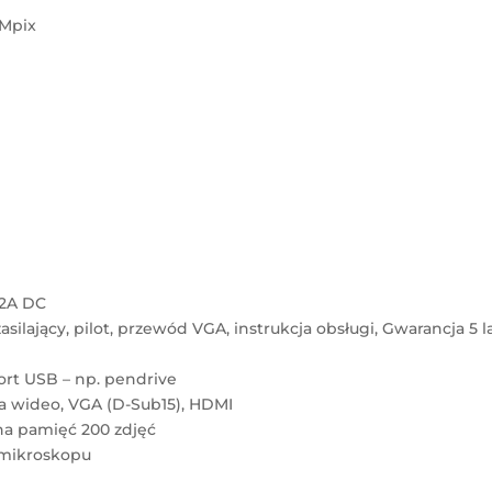
 Mpix
 2A DC
ilający, pilot, przewód VGA, instrukcja obsługi, Gwarancja 5 l
port USB – np. pendrive
a wideo, VGA (D-Sub15), HDMI
na pamięć 200 zdjęć
 mikroskopu