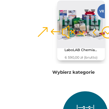
LaboLAB Biologia – Życie w ekosystemach
LaboLAB Chemia – Struktura i właściwości materiii
4 390,00
zł
(brutto)
6 590,00
zł
(brutto)
Wybierz kategorie